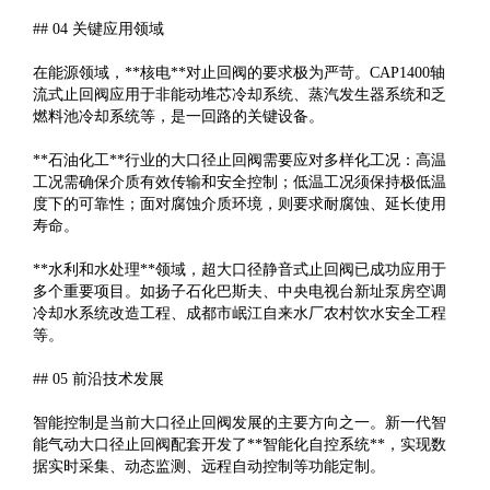
## 04 关键应用领域
在能源领域，**核电**对止回阀的要求极为严苛。CAP1400轴
流式止回阀应用于非能动堆芯冷却系统、蒸汽发生器系统和乏
燃料池冷却系统等，是一回路的关键设备。
**石油化工**行业的大口径止回阀需要应对多样化工况：高温
工况需确保介质有效传输和安全控制；低温工况须保持极低温
度下的可靠性；面对腐蚀介质环境，则要求耐腐蚀、延长使用
寿命。
**水利和水处理**领域，超大口径静音式止回阀已成功应用于
多个重要项目。如扬子石化巴斯夫、中央电视台新址泵房空调
冷却水系统改造工程、成都市岷江自来水厂农村饮水安全工程
等。
## 05 前沿技术发展
智能控制是当前大口径止回阀发展的主要方向之一。新一代智
能气动大口径止回阀配套开发了**智能化自控系统**，实现数
据实时采集、动态监测、远程自动控制等功能定制。