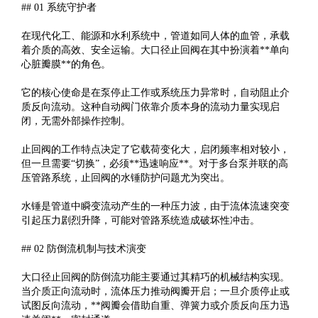
## 01 系统守护者
在现代化工、能源和水利系统中，管道如同人体的血管，承载
着介质的高效、安全运输。大口径止回阀在其中扮演着**单向
心脏瓣膜**的角色。
它的核心使命是在泵停止工作或系统压力异常时，自动阻止介
质反向流动。这种自动阀门依靠介质本身的流动力量实现启
闭，无需外部操作控制。
止回阀的工作特点决定了它载荷变化大，启闭频率相对较小，
但一旦需要“切换”，必须**迅速响应**。对于多台泵并联的高
压管路系统，止回阀的水锤防护问题尤为突出。
水锤是管道中瞬变流动产生的一种压力波，由于流体流速突变
引起压力剧烈升降，可能对管路系统造成破坏性冲击。
## 02 防倒流机制与技术演变
大口径止回阀的防倒流功能主要通过其精巧的机械结构实现。
当介质正向流动时，流体压力推动阀瓣开启；一旦介质停止或
试图反向流动，**阀瓣会借助自重、弹簧力或介质反向压力迅