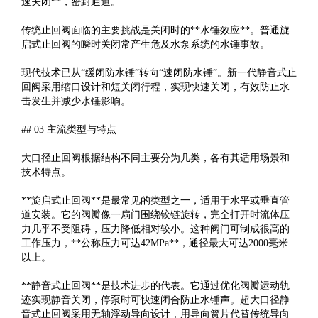
速关闭**，密封通道。
传统止回阀面临的主要挑战是关闭时的**水锤效应**。普通旋
启式止回阀的瞬时关闭常产生危及水泵系统的水锤事故。
现代技术已从“缓闭防水锤”转向“速闭防水锤”。新一代静音式止
回阀采用缩口设计和短关闭行程，实现快速关闭，有效防止水
击发生并减少水锤影响。
## 03 主流类型与特点
大口径止回阀根据结构不同主要分为几类，各有其适用场景和
技术特点。
**旋启式止回阀**是最常见的类型之一，适用于水平或垂直管
道安装。它的阀瓣像一扇门围绕铰链旋转，完全打开时流体压
力几乎不受阻碍，压力降低相对较小。这种阀门可制成很高的
工作压力，**公称压力可达42MPa**，通径最大可达2000毫米
以上。
**静音式止回阀**是技术进步的代表。它通过优化阀瓣运动轨
迹实现静音关闭，停泵时可快速闭合防止水锤声。超大口径静
音式止回阀采用无轴浮动导向设计，用导向簧片代替传统导向