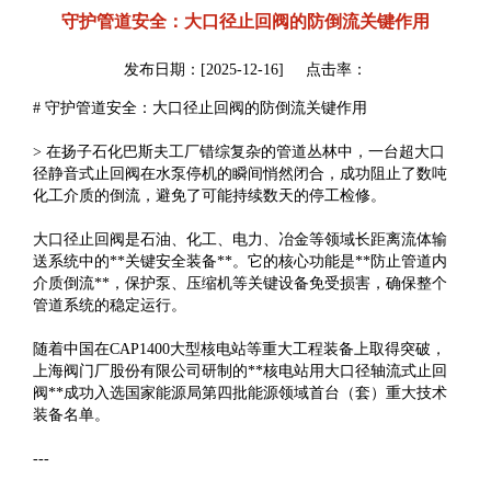
守护管道安全：大口径止回阀的防倒流关键作用
发布日期：[2025-12-16] 点击率：
# 守护管道安全：大口径止回阀的防倒流关键作用
> 在扬子石化巴斯夫工厂错综复杂的管道丛林中，一台超大口
径静音式止回阀在水泵停机的瞬间悄然闭合，成功阻止了数吨
化工介质的倒流，避免了可能持续数天的停工检修。
大口径止回阀是石油、化工、电力、冶金等领域长距离流体输
送系统中的**关键安全装备**。它的核心功能是**防止管道内
介质倒流**，保护泵、压缩机等关键设备免受损害，确保整个
管道系统的稳定运行。
随着中国在CAP1400大型核电站等重大工程装备上取得突破，
上海阀门厂股份有限公司研制的**核电站用大口径轴流式止回
阀**成功入选国家能源局第四批能源领域首台（套）重大技术
装备名单。
---