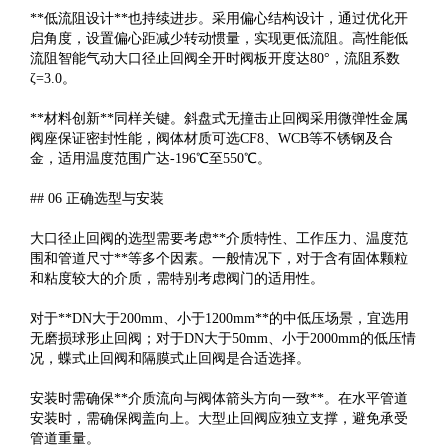
**低流阻设计**也持续进步。采用偏心结构设计，通过优化开
启角度，设置偏心距减少转动惯量，实现更低流阻。高性能低
流阻智能气动大口径止回阀全开时阀板开度达80°，流阻系数
ζ=3.0。
**材料创新**同样关键。斜盘式无撞击止回阀采用微弹性金属
阀座保证密封性能，阀体材质可选CF8、WCB等不锈钢及合
金，适用温度范围广达-196℃至550℃。
## 06 正确选型与安装
大口径止回阀的选型需要考虑**介质特性、工作压力、温度范
围和管道尺寸**等多个因素。一般情况下，对于含有固体颗粒
和粘度较大的介质，需特别考虑阀门的适用性。
对于**DN大于200mm、小于1200mm**的中低压场景，宜选用
无磨损球形止回阀；对于DN大于50mm、小于2000mm的低压情
况，蝶式止回阀和隔膜式止回阀是合适选择。
安装时需确保**介质流向与阀体箭头方向一致**。在水平管道
安装时，需确保阀盖向上。大型止回阀应独立支撑，避免承受
管道重量。