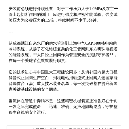
安装前必须进行外观检查，对于工作压力大于1.0MPa及在主干
管上起切断作用的阀门，应进行强度和严密性能试验。强度试
验压力为公称压力的1.5倍，持续时间不少于5分钟。
---
从成都岷江自来水厂的供水管道到上海电气CAP1400核电站的
冷却系统，从扬子石化错综复杂的化工管网到东方明珠电视塔
的能源系统，**大口径止回阀作为管道安全的沉默守护者**，
在每一个关键节点默默履行职责。
它的技术进步与中国重大工程建设同步：从填补国内超大口径
静音式止回阀生产空白，到核电站用轴流式止回阀入选国家能
源局首台（套）重大技术装备名单，每一次突破都在提升着国
家关键基础设施的安全阈值。
当流体在管道中奔腾不息，这些精密机械装置正准备好在千钧
一发之际完成使命——迅速、准确、无声地阻断逆流，守护整
条生命线的安全运行。