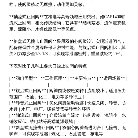
柱，使阀瓣移动无摩擦，动作更加灵敏。
**轴流式止回阀**在核电等高端领域应用突出。如CAP1400轴
流式止回阀，相比传统结构，它具有**结构紧凑、流体流态稳
定、流阻小、水锤效应低**等优点。
**斜盘式无撞击止回阀**采用双偏心阀瓣设计实现渐进闭合，
配备微弹性金属阀座保证密封性能。与旋启式止回阀相比，其
关闭力减少至1/5-1/8，可实现零泄漏密封，重量减轻约20%。
下表对比了几种主要大口径止回阀的特点：
| **阀门类型** | **工作原理** | **主要特点** | **适用场景** |
|------------|------------|------------|------------|
| **旋启式止回阀** | 阀瓣围绕铰链旋转 | 流阻较小，适用压力
范围广 | 石油、化工、电力等多种行业 |
| **静音式止回阀** | 优化阀瓣运动轨迹 | 快速关闭、静音、防
水锤 | 水厂、电厂、暖通等需要静音的环境 |
| **轴流式止回阀** | 介质沿轴向流动 | 结构紧凑、流阻小、水
锤效应低 | 核电站等高端能源领域 |
| **斜盘式无撞击止回阀** | 双偏心阀瓣渐进闭合 | 无撞击、无
噪声、可实现零泄漏 | 煤化工、石油管道、核电等 |