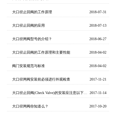
大口径止回阀的工作原理
2018-07-31
大口径止回阀的应用
2018-07-13
大口径闸阀型号的介绍？
2018-06-27
大口径止回阀的工作原理和主要性能
2018-04-02
阀门安装规范与标准
2018-04-02
大口径闸阀安装前必须进行外观检查
2017-11-21
​大口径止回阀(Check Valve)的安装应注意以下事项
2017-11-14
大口径闸阀你知道么？
2017-10-20