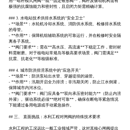
用**暗杆模式闸阀**或**固定锥形阀**，阀杆及驱动机构需有
极强的抗腐蚀能力和密封性，且启闭力矩需精确计算。
### 3. 水电站技术供排水系统的“安全卫士”
- **场景**：水轮机冷却水系统、消防供水系统、检修排水系统
的母管。
- **作用**：保障机组辅助系统的可靠运行，并在检修时安全隔
离各子系统。
- **阀门要求**：需在**高水压、高流速**下稳定工作，密封材
料需耐磨。对于核电站常规岛等极高要求场景，阀门需满足**
抗震、抗老化**等核级标准。
### 4. 城市防洪排涝系统中的“应急开关”
- **场景**：防洪泵站出水管、穿越堤坝的涵管。
- **作用**：汛期开启全力排涝；非汛期关闭，防止江水倒灌，
保障城市内河水位。
- **阀门要求**：阀门应具备**双向承压密封能力**（防止内涝
外灌）。驱动系统必须**绝对可靠**，确保在断电等紧急情况
下能通过备用电源或手动紧急操作。
## 三、 直面挑战：水利工程对闸阀的特殊技术要求
水利工程的工况远比一般工业领域严苛，这对其核心闸阀提出