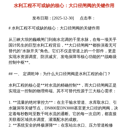
水利工程不可或缺的核心：大口径闸阀的关键作用
发布日期：[2025-12-30] 点击率：
# 水利工程不可或缺的核心：大口径闸阀的关键作用
从三峡大坝的巍峨闸门到南水北调的千里水脉，在每一项关乎
国计民生的巨型水利工程背后，**大口径闸阀**都扮演着无可
替代的“水脉开关”角色。它们不仅是管道上的一个部件，更是
实现水资源调度、防洪减灾、发电保障等核心功能的**战略级
控制中枢**。
## 一、 定调乾坤：为什么大口径闸阀是水利工程的命门？
水利工程的核心是**对水流的精确控制**，而大口径闸阀正是
实现这一控制的物理终端。其不可替代性源于三大核心需求：
1. **流量的绝对掌控力**：在主干输水管道、水库取水口、引
水隧洞等关键节点，DN800至DN3000甚至更大口径的闸阀，决
定着每秒数吨至数千吨水流的通断。它的每一次启闭，都直接
关联着区域供水调度、灌溉配水的成败。
2. **系统安全的终极屏障**：在泵站出水口、压力管道检修