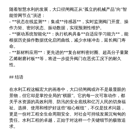
随着智慧水利的发展，大口径闸阀正从“孤立的机械产品”向“智
能管网节点”演进：
- **状态在线监测**：集成**传感器**，实时监测阀门开度、操
作力矩、密封状态、振动数据，实现预测性维护。
- **驱动系统智能化**：执行机构具备**自适应学习能力**，能
根据历史操作数据优化启闭曲线，减少水锤冲击，延长阀门寿
命。
- **新材料应用**：更先进的**复合材料密封圈、超高分子量聚
乙烯耐磨衬板**等，将进一步提升阀门在恶劣工况下的耐久
性。
## 结语
在水利工程这幅宏大的画卷中，大口径闸阀或许不是最显眼的
景物，但它却是掌控全局的“棋眼”。它的每一次可靠动作，都
关乎水资源的高效利用、防汛的安全底线和亿万人民的切身福
祉。选择、使用和维护好这些“核心枢纽”，不仅是技术问题，
更是一份对工程全生命周期安全、对社会可持续发展沉甸甸的
责任。水利工程的卓越，正始于对这样一个关键细节的极致追
求。