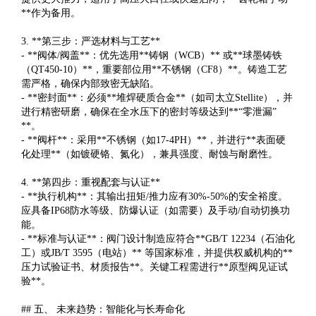
**作为备用。
3. **第三步：严选材料与工艺**
- **阀体/阀盖**：优先选用**铸钢（WCB）** 或**球墨铸铁
（QT450-10）**，重要部位用**不锈钢（CF8）**。铸造工艺
需严格，确保内部致密无缺陷。
- **密封面**：必须**堆焊硬质合金**（如司太立Stellite），并
进行精密研磨，确保在全水压下的密封等级达到**“零泄漏”
**。
- **阀杆**：采用**不锈钢（如17-4PH）**，并进行**表面硬
化处理**（如镀硬铬、氮化），兼具强度、耐蚀与耐磨性。
4. **第四步：重视配套与认证**
- **执行机构**：其输出扭矩/推力应有30%-50%的安全裕度。
应具备IP68防水等级、防爆认证（如需要）及手动/自动切换功
能。
- **标准与认证**：阀门设计制造应符合**GB/T 12234（石油化
工）或JB/T 3595（电站）** 等国家标准，并提供权威机构的**
压力试验证书、材质报告**。关键工程需进行**原型阀见证试
验**。
## 五、 未来趋势：智能化与长寿命化