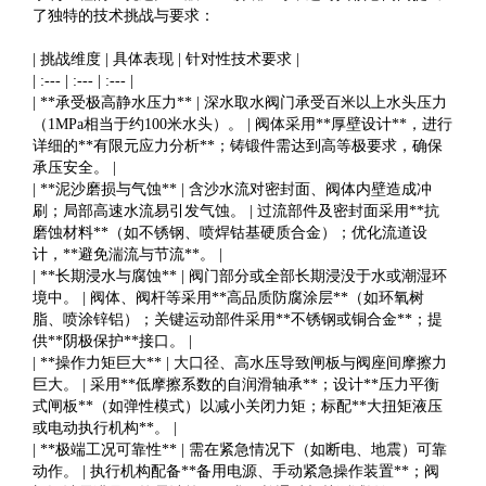
了独特的技术挑战与要求：
| 挑战维度 | 具体表现 | 针对性技术要求 |
| :--- | :--- | :--- |
| **承受极高静水压力** | 深水取水阀门承受百米以上水头压力
（1MPa相当于约100米水头）。 | 阀体采用**厚壁设计**，进行
详细的**有限元应力分析**；铸锻件需达到高等极要求，确保
承压安全。 |
| **泥沙磨损与气蚀** | 含沙水流对密封面、阀体内壁造成冲
刷；局部高速水流易引发气蚀。 | 过流部件及密封面采用**抗
磨蚀材料**（如不锈钢、喷焊钴基硬质合金）；优化流道设
计，**避免湍流与节流**。 |
| **长期浸水与腐蚀** | 阀门部分或全部长期浸没于水或潮湿环
境中。 | 阀体、阀杆等采用**高品质防腐涂层**（如环氧树
脂、喷涂锌铝）；关键运动部件采用**不锈钢或铜合金**；提
供**阴极保护**接口。 |
| **操作力矩巨大** | 大口径、高水压导致闸板与阀座间摩擦力
巨大。 | 采用**低摩擦系数的自润滑轴承**；设计**压力平衡
式闸板**（如弹性模式）以减小关闭力矩；标配**大扭矩液压
或电动执行机构**。 |
| **极端工况可靠性** | 需在紧急情况下（如断电、地震）可靠
动作。 | 执行机构配备**备用电源、手动紧急操作装置**；阀