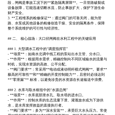
段，闸阀是事故工况下的**紧急隔离屏障**。一旦管路破裂或
设备故障，它能迅速切断水流，防止事故扩大，保护下游生命
财产安全。
3. **工程维系的检修保证**：通过阀门的可靠关闭，能为管
路、水泵或其他设备的检修创造干燥、安全的隔离条件，保障
整个系统维护的可行性与经济性。
## 二、 核心战场：大口径闸阀在水利工程中的关键应用
### 1. 大型调水工程中的“调度指挥官”
- **场景**：如南水北调中线工程的泵站出水主管、分水口。
- **作用**：根据用水需求，精确控制向不同区域输水的流量与
时机，实现水资源的高效、公平分配。
- **阀门要求**：常采用**电动或液动明杆模式闸阀**。要求**
极高的可靠性**和**精确的开度控制能力**，且密封必须达到
**“零泄漏”** 标准，以避免珍贵的水资源在长途输送中浪费。
### 2. 水库与取水枢纽中的“水源总闸”
- **场景**：水库底部泄水孔、取水塔的进水口。
- **作用**：控制水库的生态流量下泄、灌溉放水或为下游供
水，是水库发挥效益的直接执行者。
- **阀门要求**：多为**深水安装**，承受巨大水头压力。常使