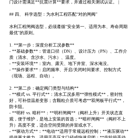
门设计需满足**抗震计算**要求，并通过相关测试认证。 |
## 四、 科学选型：为水利工程匹配“对的闸阀”
水利工程闸阀选型，必须遵循“安全第一、适用为本、寿命周期
最优”的原则。
1. **第一步：深度分析工况参数**
- **基础参数**：管道口径（DN）、设计压力（PN）、工作介
质（清水、含沙水、污水）、温度。
- **安装环境**：室内、露天、地下井室、深水淹没。
- **操作要求**：启闭频率、开启/关闭时间要求、控制方式
（现场、远程、自动）。
2. **第二步：确定阀门类型与结构**
- **模式 vs. 平行式**：清水工况多用**弹性模式**，密封性
好，可补偿温差变形；含颗粒介质可考虑**双闸板平行式**，
防卡阻。
- **明杆 vs. 暗杆**：**明杆闸阀**（阀杆上升）开关状态直
观，便于维护，是地上安装的首选；**暗杆闸阀**（阀杆不上
升）高度不变，适合空间受限的井室或水下。
- **驱动方式**：**电动**适用于常规远程控制；**液压驱动**
提供更大推力，适用于高压大口径或快速启闭；**齿轮箱手动