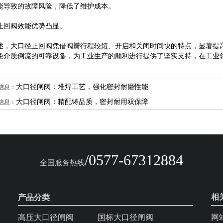
能导致的故障风险，降低了维护成本。
止回阀效能优势凸显。
述，
大口径止回阀
凭借阀瓣行程较短、开启和关闭时间快的特点，显著提
免介质倒流的可靠设备，为工业生产的顺利进行提供了坚实支持，在工业
信息：
大口径闸阀：堆焊工艺，强化密封耐磨性能
信息：
大口径闸阀：精配铸品质，密封耐用双保障
/0577-67312884
全国服务热线
产品分类
相
高压大口径闸阀
国标大口径闸阀
网