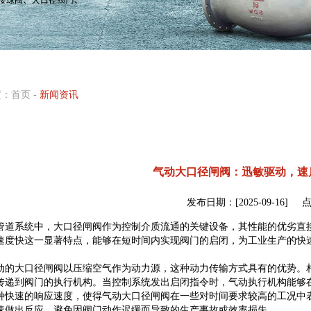
置：
首页
-
新闻资讯
气动大口径闸阀：迅敏驱动，速
发布日期：[2025-09-16]
管道系统中，
大口径闸阀
作为控制介质流通的关键设备，其性能的优劣直
速度快这一显著特点，能够在短时间内实现阀门的启闭，为工业生产的快
动的大口径闸阀以压缩空气作为动力源，这种动力传输方式具有的优势。
传递到阀门的执行机构。当控制系统发出启闭指令时，气动执行机构能够
种快速的响应速度，使得气动大口径闸阀在一些对时间要求较高的工况中
速做出反应，避免因阀门动作迟缓而导致的生产事故或效率损失。