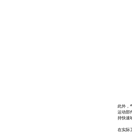
此外，
运动部
持快速
在实际