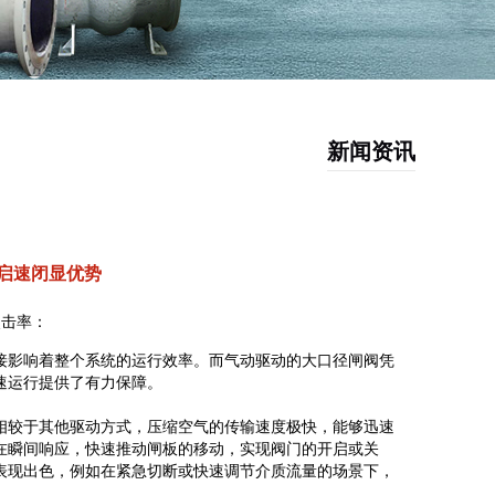
新闻资讯
启速闭显优势
 点击率：
接影响着整个系统的运行效率。而气动驱动的大口径闸阀凭
速运行提供了有力保障。
相较于其他驱动方式，压缩空气的传输速度极快，能够迅速
在瞬间响应，快速推动闸板的移动，实现阀门的开启或关
表现出色，例如在紧急切断或快速调节介质流量的场景下，