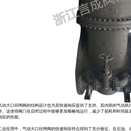
气动大口径闸阀的结构设计也为其快速响应提供了支持。其内部的气动执
件。这使得阀门在启闭过程中能够更加顺畅地运行，减少了损耗和时间延
响应的性能。
工业应用中，气动大口径闸阀的快速响应特点得到了充分验证。在石油、